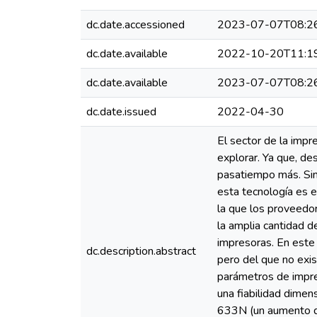
dc.date.accessioned
2023-07-07T08:2
dc.date.available
2022-10-20T11:1
dc.date.available
2023-07-07T08:2
dc.date.issued
2022-04-30
El sector de la impr
explorar. Ya que, de
pasatiempo más. Sino
esta tecnología es e
la que los proveedo
la amplia cantidad d
impresoras. En este 
dc.description.abstract
pero del que no exis
parámetros de impre
una fiabilidad dimen
633N (un aumento de