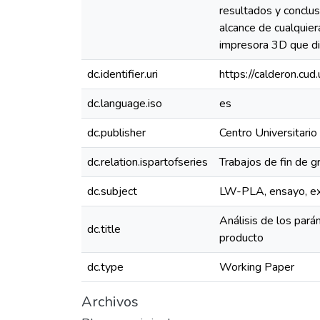
resultados y conclus
alcance de cualquier
impresora 3D que dis
dc.identifier.uri
https://calderon.c
dc.language.iso
es
dc.publisher
Centro Universitario
dc.relation.ispartofseries
Trabajos de fin de
dc.subject
LW-PLA, ensayo, ex
Análisis de los pará
dc.title
producto
dc.type
Working Paper
Archivos