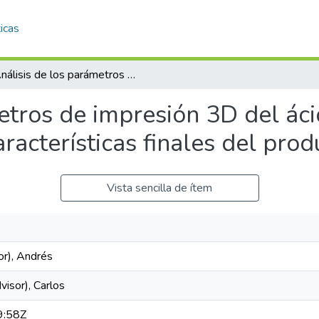
icas
Análisis de los parámetros de impresión 3D del ácido poliláctico ligero (LW-PLA) sobre las características finales del producto
etros de impresión 3D del ácid
racterísticas finales del prod
Vista sencilla de ítem
or), Andrés
visor), Carlos
9:58Z