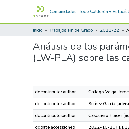
Comunidades
Todo Calderón
Estadíst
Inicio
Trabajos Fin de Grado
2021-22
Análisis de los parám
(LW-PLA) sobre las ca
dc.contributor.author
Gallego Veiga, Jorge
dc.contributor.author
Suárez García (advis
dc.contributor.author
Casqueiro Placer (ad
dc.date.accessioned
2022-10-20T11:1