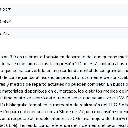
6:22Z
9:58Z
6:22Z
esión 3D es un ámbito todavía en desarrollo del que quedan much
sde hace unos años atrás, la impresión 3D no está limitada al us
 que se ha convertido en un pilar fundamental de las grandes indu
l de conseguir dar al usuario un producto totalmente personalizab
res y medios de reparto actuales no pueden competir. En busca d
e materiales disponibles en el mercado, los distintos medios de im
último punto se centró este trabajo, en el que se analizó el LW
tía bibliografía formal en el momento de realización del TFG. Se 
sión para obtener una dureza Shore de 27, una expansión super
sional respecto al modelo inferior al 20% (una mejora del 536%) y
l 66%). Teniendo como referencia del incremento el peor result