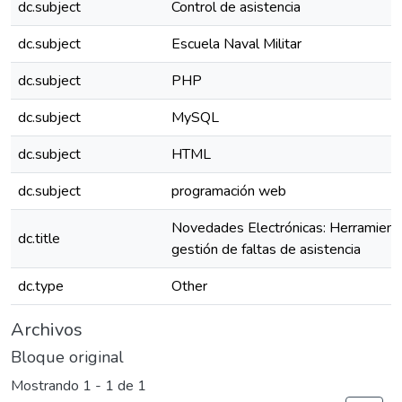
dc.subject
Control de asistencia
dc.subject
Escuela Naval Militar
dc.subject
PHP
dc.subject
MySQL
dc.subject
HTML
dc.subject
programación web
Novedades Electrónicas: Herramienta
dc.title
gestión de faltas de asistencia
dc.type
Other
Archivos
Bloque original
Mostrando
1 - 1 de 1