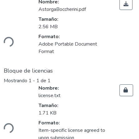
Nombre:
AstorgaBoccherini.pdf
Tamaño:
2.56 MB
ando...
Formato:
Adobe Portable Document
Format
Bloque de licencias
Mostrando
1 - 1 de 1
Nombre:
license.txt
Tamaño:
1.71 KB
ando...
Formato:
Item-specific license agreed to
upon submission