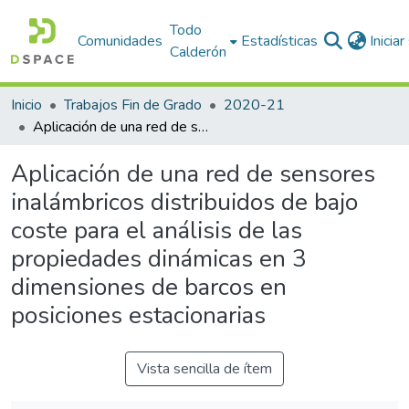
Todo
Comunidades
Estadísticas
Inicia
Calderón
Inicio
Trabajos Fin de Grado
2020-21
Aplicación de una red de sensores inalámbricos distribuidos de bajo coste para el análisis de las propiedades dinámicas en 3 dimensiones de barcos en posiciones estacionarias
Aplicación de una red de sensores
inalámbricos distribuidos de bajo
coste para el análisis de las
propiedades dinámicas en 3
dimensiones de barcos en
posiciones estacionarias
Vista sencilla de ítem