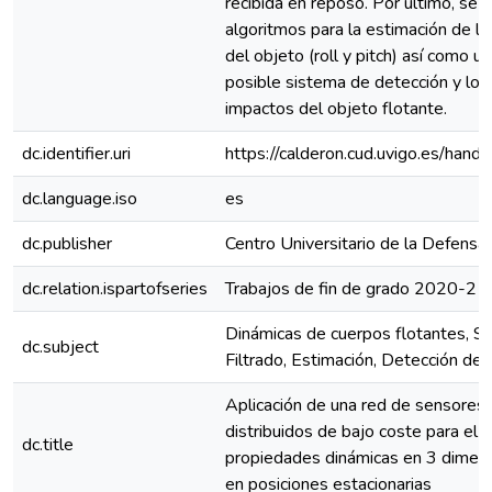
recibida en reposo. Por último, se 
algoritmos para la estimación de la
del objeto (roll y pitch) así como u
posible sistema de detección y loca
impactos del objeto flotante.
dc.identifier.uri
https://calderon.cud.uvigo.es/ha
dc.language.iso
es
dc.publisher
Centro Universitario de la Defensa
dc.relation.ispartofseries
Trabajos de fin de grado 2020-21
Dinámicas de cuerpos flotantes, Se
dc.subject
Filtrado, Estimación, Detección de
Aplicación de una red de sensores 
distribuidos de bajo coste para el a
dc.title
propiedades dinámicas en 3 dimen
en posiciones estacionarias