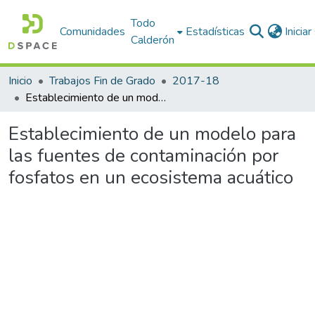
Todo
Comunidades
Estadísticas
Inicia
Calderón
Inicio
Trabajos Fin de Grado
2017-18
Establecimiento de un modelo para las fuentes de contaminación por fosfatos en un ecosistema acuático
Establecimiento de un modelo para
las fuentes de contaminación por
fosfatos en un ecosistema acuático