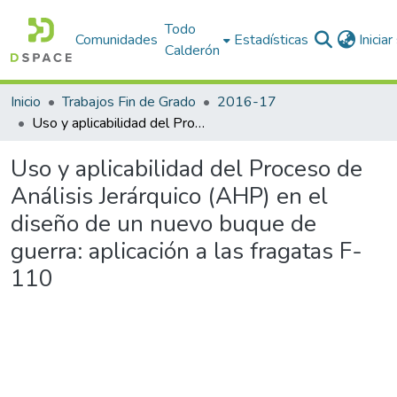
Todo
Comunidades
Estadísticas
Inicia
Calderón
Inicio
Trabajos Fin de Grado
2016-17
Uso y aplicabilidad del Proceso de Análisis Jerárquico (AHP) en el diseño de un nuevo buque de guerra: aplicación a las fragatas F-110
Uso y aplicabilidad del Proceso de
Análisis Jerárquico (AHP) en el
diseño de un nuevo buque de
guerra: aplicación a las fragatas F-
110