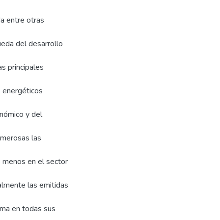
da entre otras
ueda del desarrollo
s principales
 energéticos
onómico y del
numerosas las
s menos en el sector
almente las emitidas
tima en todas sus