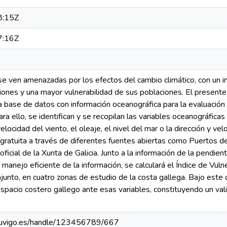
8:15Z
7:16Z
e ven amenazadas por los efectos del cambio climático, con un i
ones y una mayor vulnerabilidad de sus poblaciones. El presente
a base de datos con información oceanográfica para la evaluación 
ara ello, se identifican y se recopilan las variables oceanográfica
elocidad del viento, el oleaje, el nivel del mar o la dirección y ve
ratuita a través de diferentes fuentes abiertas como Puertos del
oficial de la Xunta de Galicia. Junto a la información de la pendie
manejo eficiente de la información, se calculará el Índice de Vul
junto, en cuatro zonas de estudio de la costa gallega. Bajo este cr
espacio costero gallego ante esas variables, constituyendo un val
ud.uvigo.es/handle/123456789/667