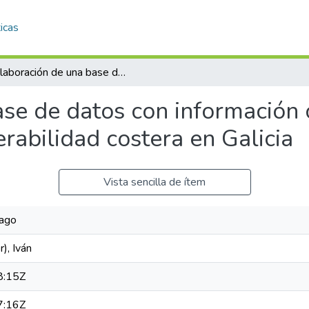
icas
Elaboración de una base de datos con información oceanográfica para la evaluación de la vulnerabilidad costera en Galicia
se de datos con información 
rabilidad costera en Galicia
Vista sencilla de ítem
iago
), Iván
8:15Z
7:16Z