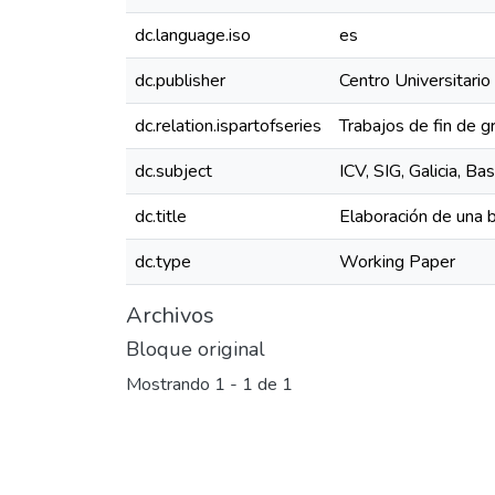
dc.language.iso
es
dc.publisher
Centro Universitario
dc.relation.ispartofseries
Trabajos de fin de
dc.subject
ICV, SIG, Galicia, B
dc.title
Elaboración de una b
dc.type
Working Paper
Archivos
Bloque original
Mostrando
1 - 1 de 1