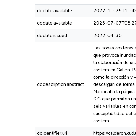
dc.date.available
2022-10-25T10:4
dc.date.available
2023-07-07T08:2
dc.date.issued
2022-04-30
Las zonas costeras s
que provoca inundaci
la elaboración de un
costera en Galicia. P
como la dirección y v
dc.description.abstract
descargan de forma g
Nacional o la página 
SIG que permiten un 
seis variables en con
susceptibilidad del 
costera.
dc.identifier.uri
https://calderon.c