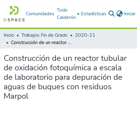
Todo
Comunidades
Estadísticas
Inicia
Calderón
Inicio
Trabajos Fin de Grado
2020-21
Construcción de un reactor tubular de oxidación fotoquímica a escala de laboratorio para depuración de aguas de buques con residuos Marpol
Construcción de un reactor tubular
de oxidación fotoquímica a escala
de laboratorio para depuración de
aguas de buques con residuos
Marpol