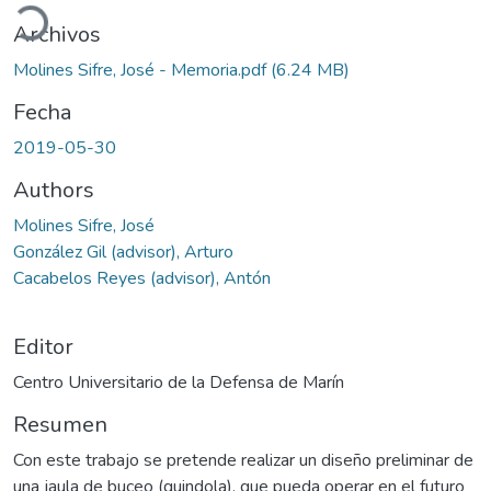
gando...
Archivos
Molines Sifre, José - Memoria.pdf
(6.24 MB)
Fecha
2019-05-30
Authors
Molines Sifre, José
González Gil (advisor), Arturo
Cacabelos Reyes (advisor), Antón
Editor
Centro Universitario de la Defensa de Marín
Resumen
Con este trabajo se pretende realizar un diseño preliminar de
una jaula de buceo (guindola), que pueda operar en el futuro