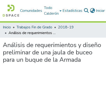
Todo
Comunidades
Estadísticas
Inicia
Calderón
Inicio
Trabajos Fin de Grado
2018-19
Análisis de requerimientos y diseño preliminar de una jaula de buceo para un buque de la Armada
Análisis de requerimientos y diseño
preliminar de una jaula de buceo
para un buque de la Armada