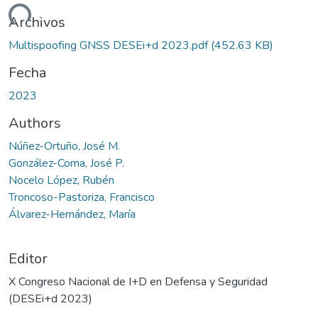
gando...
Archivos
Multispoofing GNSS DESEi+d 2023.pdf
(452.63 KB)
Fecha
2023
Authors
Núñez-Ortuño, José M.
González-Coma, José P.
Nocelo López, Rubén
Troncoso-Pastoriza, Francisco
Álvarez-Hernández, María
Editor
X Congreso Nacional de I+D en Defensa y Seguridad
(DESEi+d 2023)