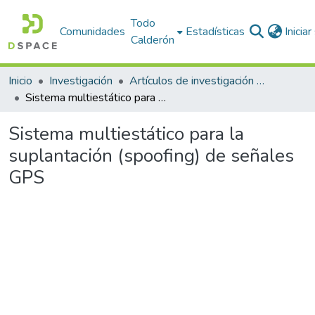
Todo
Comunidades
Estadísticas
Inicia
Calderón
Inicio
Investigación
Artículos de investigación PDI
Sistema multiestático para la suplantación (spoofing) de señales GPS
Sistema multiestático para la
suplantación (spoofing) de señales
GPS