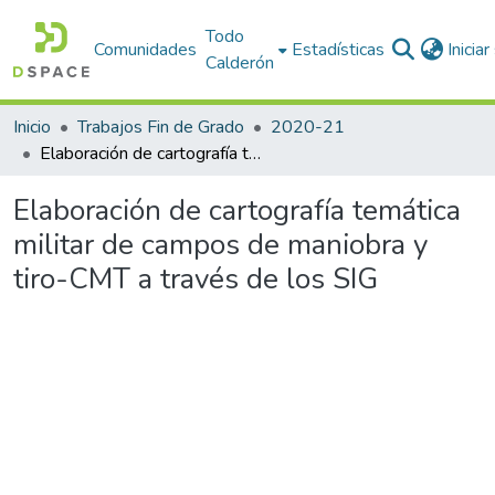
Todo
Comunidades
Estadísticas
Inicia
Calderón
Inicio
Trabajos Fin de Grado
2020-21
Elaboración de cartografía temática militar de campos de maniobra y tiro-CMT a través de los SIG
Elaboración de cartografía temática
militar de campos de maniobra y
tiro-CMT a través de los SIG