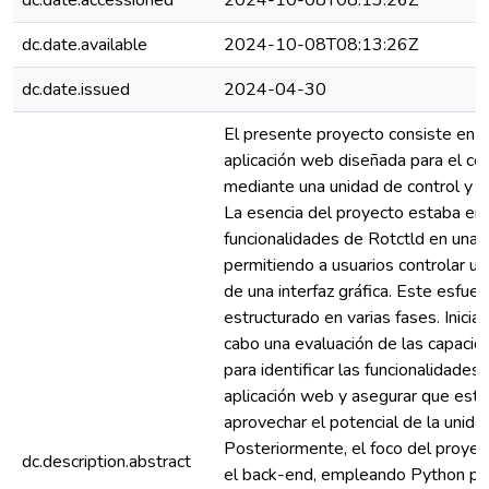
dc.date.accessioned
2024-10-08T08:13:26Z
dc.date.available
2024-10-08T08:13:26Z
dc.date.issued
2024-04-30
El presente proyecto consiste en e
aplicación web diseñada para el co
mediante una unidad de control y e
La esencia del proyecto estaba en i
funcionalidades de Rotctld en una
permitiendo a usuarios controlar un
de una interfaz gráfica. Este esfuer
estructurado en varias fases. Inicia
cabo una evaluación de las capacid
para identificar las funcionalidades
aplicación web y asegurar que esta
aprovechar el potencial de la unidad
Posteriormente, el foco del proyect
dc.description.abstract
el back-end, empleando Python par