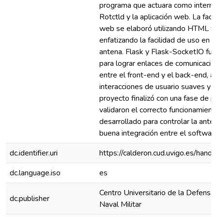
programa que actuara como interme
Rotctld y la aplicación web. La fach
web se elaboró utilizando HTML y J
enfatizando la facilidad de uso en e
antena. Flask y Flask-SocketIO fue
para lograr enlaces de comunicació
entre el front-end y el back-end, 
interacciones de usuario suaves y “
proyecto finalizó con una fase de 
validaron el correcto funcionamien
desarrollado para controlar la ant
buena integración entre el software
dc.identifier.uri
https://calderon.cud.uvigo.es/ha
dc.language.iso
es
Centro Universitario de la Defensa 
dc.publisher
Naval Militar