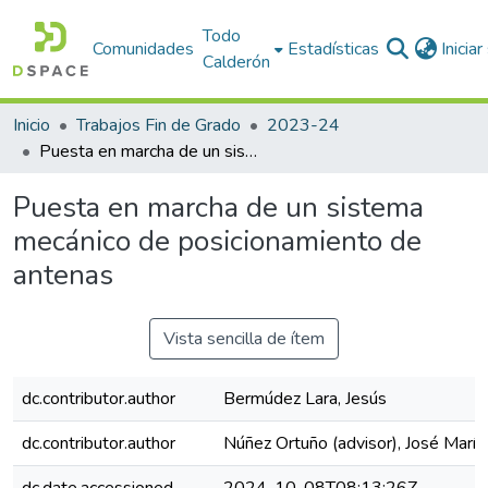
Todo
Comunidades
Estadísticas
Inicia
Calderón
Inicio
Trabajos Fin de Grado
2023-24
Puesta en marcha de un sistema mecánico de posicionamiento de antenas
Puesta en marcha de un sistema
mecánico de posicionamiento de
antenas
Vista sencilla de ítem
dc.contributor.author
Bermúdez Lara, Jesús
dc.contributor.author
Núñez Ortuño (advisor), José María