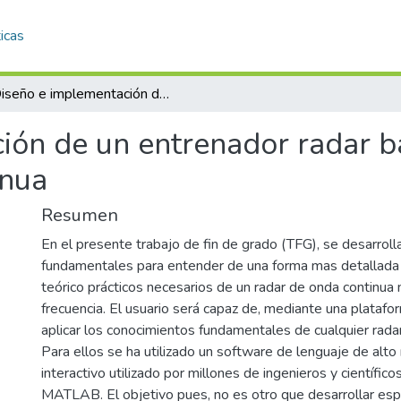
icas
Diseño e implementación de un entrenador radar básico en Matlab, para radares de onda continua
ión de un entrenador radar b
inua
Resumen
En el presente trabajo de fin de grado (TFG), se desarroll
fundamentales para entender de una forma mas detallada
teórico prácticos necesarios de un radar de onda continu
frecuencia. El usuario será capaz de, mediante una platafor
aplicar los conocimientos fundamentales de cualquier rada
Para ellos se ha utilizado un software de lenguaje de alto 
interactivo utilizado por millones de ingenieros y científic
MATLAB. El objetivo pues, no es otro que desarrollar es