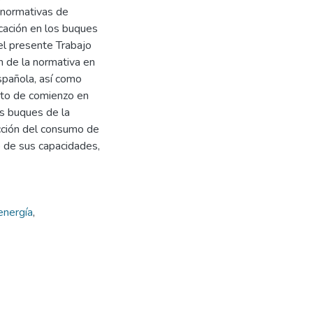
s normativas de
icación en los buques
el presente Trabajo
n de la normativa en
spañola, así como
nto de comienzo en
os buques de la
cción del consumo de
 de sus capacidades,
energía
,