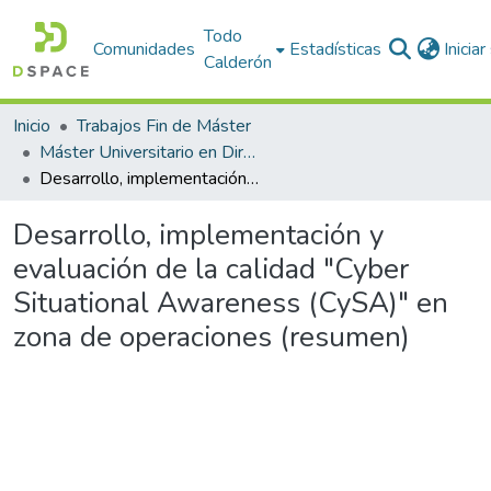
Todo
Comunidades
Estadísticas
Inicia
Calderón
Inicio
Trabajos Fin de Máster
Máster Universitario en Dirección TIC para la Defensa (MÁSTER DIRETIC). Curso 2021-22
Desarrollo, implementación y evaluación de la calidad "Cyber Situational Awareness (CySA)" en zona de operaciones (resumen)
Desarrollo, implementación y
evaluación de la calidad "Cyber
Situational Awareness (CySA)" en
zona de operaciones (resumen)