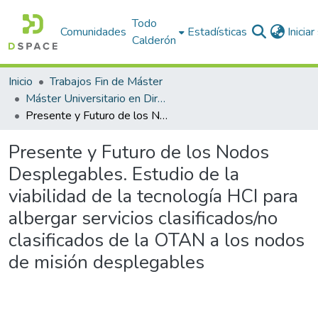
Todo
Comunidades
Estadísticas
Inicia
Calderón
Inicio
Trabajos Fin de Máster
Máster Universitario en Dirección TIC para la Defensa (MÁSTER DIRETIC). Curso 2020-21
Presente y Futuro de los Nodos Desplegables. Estudio de la viabilidad de la tecnología HCI para albergar servicios clasificados/no clasificados de la OTAN a los nodos de misión desplegables
Presente y Futuro de los Nodos
Desplegables. Estudio de la
viabilidad de la tecnología HCI para
albergar servicios clasificados/no
clasificados de la OTAN a los nodos
de misión desplegables