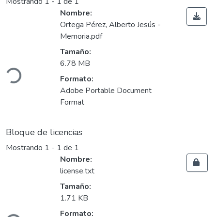
Mostrando
1 - 1 de 1
Nombre:
Ortega Pérez, Alberto Jesús -
Memoria.pdf
rgando...
Tamaño:
6.78 MB
Formato:
Adobe Portable Document
Format
Bloque de licencias
Mostrando
1 - 1 de 1
Nombre:
license.txt
Tamaño:
rgando...
1.71 KB
Formato: