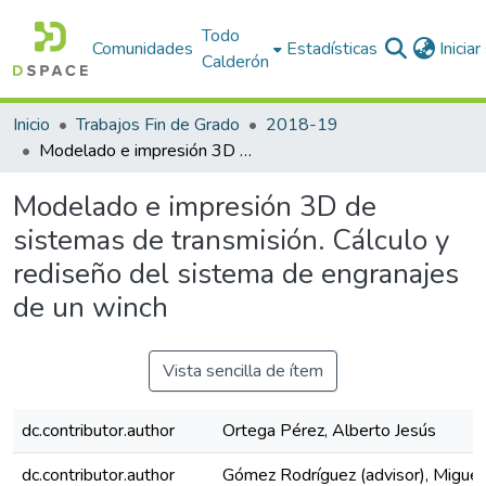
Todo
Comunidades
Estadísticas
Inicia
Calderón
Inicio
Trabajos Fin de Grado
2018-19
Modelado e impresión 3D de sistemas de transmisión. Cálculo y rediseño del sistema de engranajes de un winch
Modelado e impresión 3D de
sistemas de transmisión. Cálculo y
rediseño del sistema de engranajes
de un winch
Vista sencilla de ítem
dc.contributor.author
Ortega Pérez, Alberto Jesús
dc.contributor.author
Gómez Rodríguez (advisor), Miguel