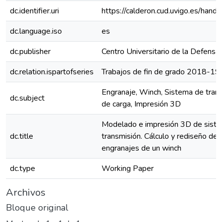
dc.identifier.uri
https://calderon.cud.uvigo.es/ha
dc.language.iso
es
dc.publisher
Centro Universitario de la Defensa
dc.relation.ispartofseries
Trabajos de fin de grado 2018-19
Engranaje, Winch, Sistema de tran
dc.subject
de carga, Impresión 3D
Modelado e impresión 3D de sist
dc.title
transmisión. Cálculo y rediseño del
engranajes de un winch
dc.type
Working Paper
Archivos
Bloque original