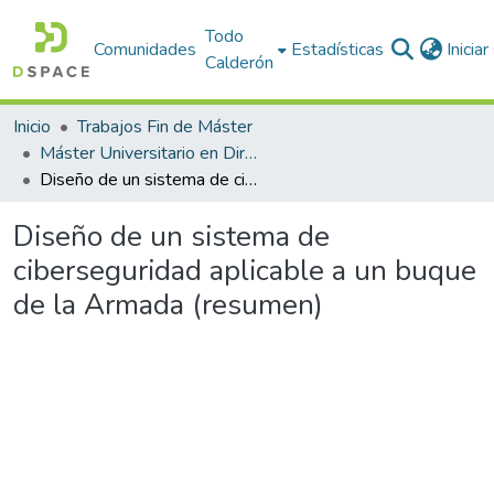
Todo
Comunidades
Estadísticas
Inicia
Calderón
Inicio
Trabajos Fin de Máster
Máster Universitario en Dirección TIC para la Defensa (MÁSTER DIRETIC). Curso 2021-22
Diseño de un sistema de ciberseguridad aplicable a un buque de la Armada (resumen)
Diseño de un sistema de
ciberseguridad aplicable a un buque
de la Armada (resumen)