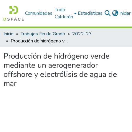
Todo
Comunidades
Estadísticas
Inicia
Calderón
Inicio
Trabajos Fin de Grado
2022-23
Producción de hidrógeno verde mediante un aerogenerador offshore y electrólisis de agua de mar
Producción de hidrógeno verde
mediante un aerogenerador
offshore y electrólisis de agua de
mar