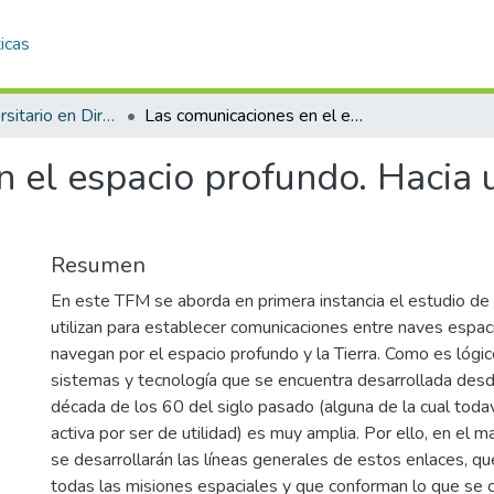
icas
Máster Universitario en Dirección TIC para la Defensa (MÁSTER DIRETIC). Curso 2022-23
Las comunicaciones en el espacio profundo. Hacia una Internet interestelar
 el espacio profundo. Hacia 
Resumen
En este TFM se aborda en primera instancia el estudio de
utilizan para establecer comunicaciones entre naves espa
navegan por el espacio profundo y la Tierra. Como es lógic
sistemas y tecnología que se encuentra desarrollada desde 
década de los 60 del siglo pasado (alguna de la cual toda
activa por ser de utilidad) es muy amplia. Por ello, en el 
se desarrollarán las líneas generales de estos enlaces, 
todas las misiones espaciales y que conforman lo que se