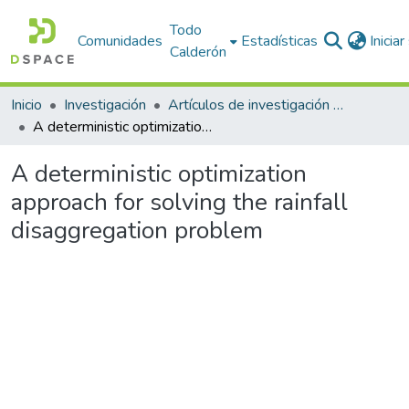
Todo
Comunidades
Estadísticas
Inicia
Calderón
Inicio
Investigación
Artículos de investigación PDI
A deterministic optimization approach for solving the rainfall disaggregation problem
A deterministic optimization
approach for solving the rainfall
disaggregation problem