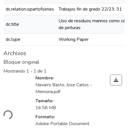
dc.relation.ispartofseries
Trabajos fin de grado 22/23; 31
Uso de residuos marinos como carga
dc.title
de pinturas
dc.type
Working Paper
Archivos
Bloque original
Mostrando
1 - 1 de 1
Nombre:
Navarro Basto, Jose Carlos -
Memoria.pdf
Tamaño:
16.58 MB
ndo...
Formato:
Adobe Portable Document