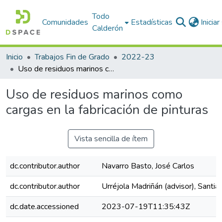
Todo
Comunidades
Estadísticas
Inicia
Calderón
Inicio
Trabajos Fin de Grado
2022-23
Uso de residuos marinos como cargas en la fabricación de pinturas
Uso de residuos marinos como
cargas en la fabricación de pinturas
Vista sencilla de ítem
dc.contributor.author
Navarro Basto, José Carlos
dc.contributor.author
Urréjola Madriñán (advisor), Santia
dc.date.accessioned
2023-07-19T11:35:43Z