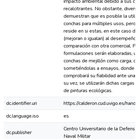
impacto ambiental debido a sus c
recalcitrantes. No obstante, divers
demuestran que es posible la utiliz
conchas para múltiples usos, pero 
reside en si estas, en este caso de
(mejoran o igualan) al desempeño d
comparación con otra comercial. Pa
formulaciones serán elaboradas, ut
conchas de mejillón como carga, ca
sometiéndolas a ensayos, donde f
comprobará su fiabilidad ante una p
su vez, se utilizarán dichas cargas p
de pinturas ecológicas.
dc.identifier.uri
https://calderon.cud.uvigo.es/ha
dc.language.iso
es
Centro Universitario de la Defensa 
dc.publisher
Naval Militar