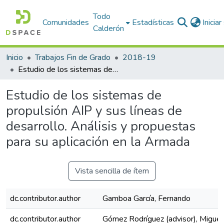
Todo
Comunidades
Estadísticas
Inicia
Calderón
Inicio
Trabajos Fin de Grado
2018-19
Estudio de los sistemas de propulsión AIP y sus líneas de desarrollo. Análisis y propuestas para su aplicación en la Armada
Estudio de los sistemas de
propulsión AIP y sus líneas de
desarrollo. Análisis y propuestas
para su aplicación en la Armada
Vista sencilla de ítem
dc.contributor.author
Gamboa García, Fernando
dc.contributor.author
Gómez Rodríguez (advisor), Miguel