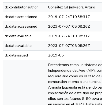
dc.contributor.author
González Gil (advisor), Arturo
dc.date.accessioned
2019-07-24T10:38:31Z
dc.date.accessioned
2023-07-07T08:08:26Z
dc.date.available
2019-07-24T10:38:31Z
dc.date.available
2023-07-07T08:08:26Z
dc.date.issued
2019-05
Entendemos como un sistema de P
Independencia del Aire (AIP), com
requiere aire como es el caso de u
combustión interna o una turbina. En
Armada Española está siendo partí
implantación de este tipo de propu
ellos son los futuros S-80 cuya pr
en servicio en el 2022. Este sist