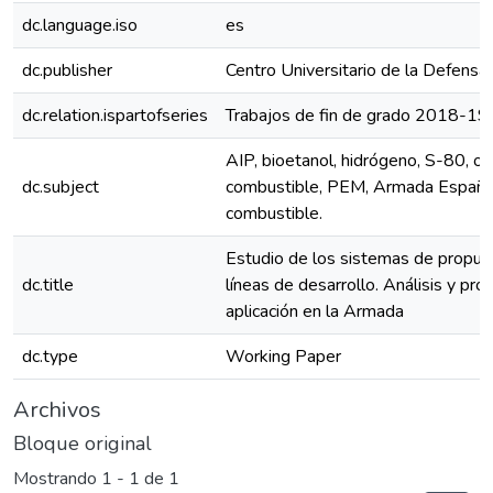
dc.language.iso
es
dc.publisher
Centro Universitario de la Defensa
dc.relation.ispartofseries
Trabajos de fin de grado 2018-19
AIP, bioetanol, hidrógeno, S-80, ox
dc.subject
combustible, PEM, Armada Español
combustible.
Estudio de los sistemas de propul
dc.title
líneas de desarrollo. Análisis y pr
aplicación en la Armada
dc.type
Working Paper
Archivos
Bloque original
Mostrando
1 - 1 de 1