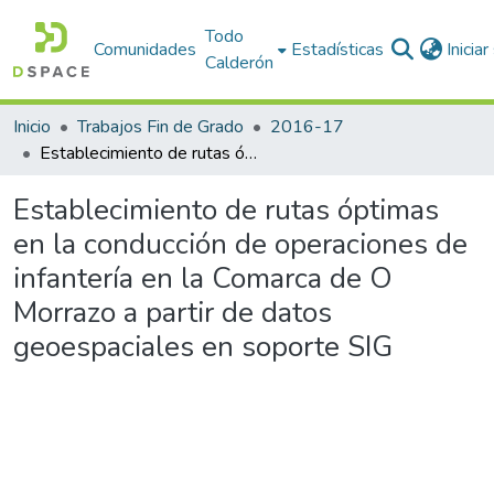
Todo
Comunidades
Estadísticas
Inicia
Calderón
Inicio
Trabajos Fin de Grado
2016-17
Establecimiento de rutas óptimas en la conducción de operaciones de infantería en la Comarca de O Morrazo a partir de datos geoespaciales en soporte SIG
Establecimiento de rutas óptimas
en la conducción de operaciones de
infantería en la Comarca de O
Morrazo a partir de datos
geoespaciales en soporte SIG