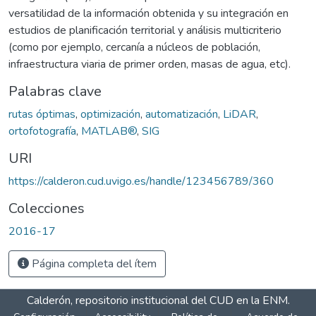
versatilidad de la información obtenida y su integración en
estudios de planificación territorial y análisis multicriterio
(como por ejemplo, cercanía a núcleos de población,
infraestructura viaria de primer orden, masas de agua, etc).
Palabras clave
rutas óptimas
,
optimización
,
automatización
,
LiDAR
,
ortofotografía
,
MATLAB®
,
SIG
URI
https://calderon.cud.uvigo.es/handle/123456789/360
Colecciones
2016-17
Página completa del ítem
Calderón, repositorio institucional del CUD en la ENM.