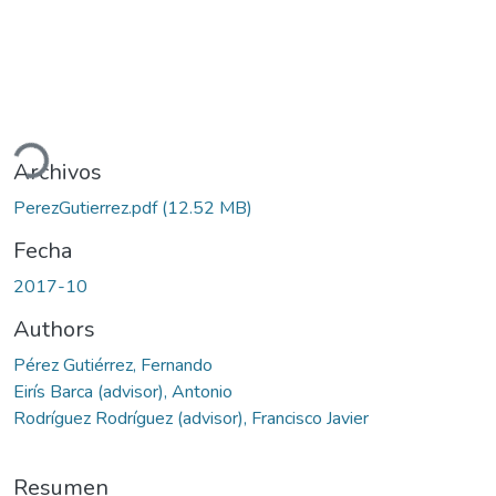
ando...
Archivos
PerezGutierrez.pdf
(12.52 MB)
Fecha
2017-10
Authors
Pérez Gutiérrez, Fernando
Eirís Barca (advisor), Antonio
Rodríguez Rodríguez (advisor), Francisco Javier
Resumen