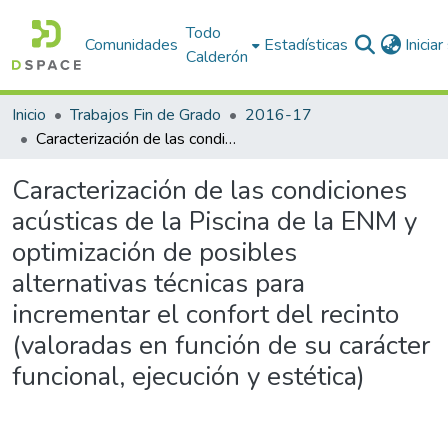
Todo
Comunidades
Estadísticas
Inicia
Calderón
Inicio
Trabajos Fin de Grado
2016-17
Caracterización de las condiciones acústicas de la Piscina de la ENM y optimización de posibles alternativas técnicas para incrementar el confort del recinto (valoradas en función de su carácter funcional, ejecución y estética)
Caracterización de las condiciones
acústicas de la Piscina de la ENM y
optimización de posibles
alternativas técnicas para
incrementar el confort del recinto
(valoradas en función de su carácter
funcional, ejecución y estética)