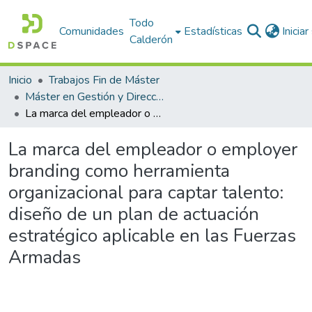
Todo
Comunidades
Estadísticas
Inicia
Calderón
Inicio
Trabajos Fin de Máster
Máster en Gestión y Dirección de Sistemas y Tecnologías de la Información y las Comunicaciones y de Seguridad de la Información (GSTICS). Curso 2018-19
La marca del empleador o employer branding como herramienta organizacional para captar talento: diseño de un plan de actuación estratégico aplicable en las Fuerzas Armadas
La marca del empleador o employer
branding como herramienta
organizacional para captar talento:
diseño de un plan de actuación
estratégico aplicable en las Fuerzas
Armadas