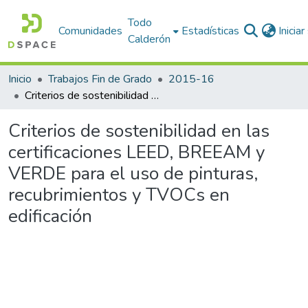
Todo
Comunidades
Estadísticas
Inicia
Calderón
Inicio
Trabajos Fin de Grado
2015-16
Criterios de sostenibilidad en las certificaciones LEED, BREEAM y VERDE para el uso de pinturas, recubrimientos y TVOCs en edificación
Criterios de sostenibilidad en las
certificaciones LEED, BREEAM y
VERDE para el uso de pinturas,
recubrimientos y TVOCs en
edificación