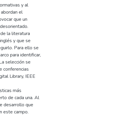
ormativas y al
 abordan el
ovocar que un
 desorientado.
de la literatura
 inglés y que se
eguirlo. Para ello se
co para identificar,
La selección se
de conferencias
ital Library, IEEE
ísticas más
erto de cada una. Al
de desarrollo que
en este campo.