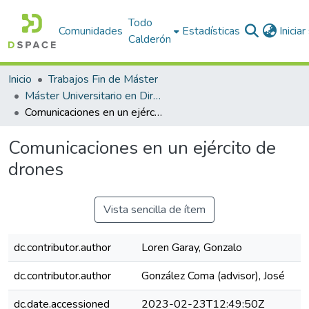
Todo
Comunidades
Estadísticas
Inicia
Calderón
Inicio
Trabajos Fin de Máster
Máster Universitario en Dirección TIC para la Defensa (MÁSTER DIRETIC). Curso 2021-22
Comunicaciones en un ejército de drones
Comunicaciones en un ejército de
drones
Vista sencilla de ítem
dc.contributor.author
Loren Garay, Gonzalo
dc.contributor.author
González Coma (advisor), José
dc.date.accessioned
2023-02-23T12:49:50Z