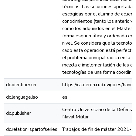
técnicos. Las soluciones aportadas
escogidas por el alumno de acuerd
conocimientos (tanto los anteriore
como los adquiridos en el Máster)
forma esquemática y ordenada en u
nivel. Se considera que la tecnologí
cabo esta operación está perfecta
el problema principal radica en la c
mezcla e implementación de las di
tecnologías de una forma coordinada
dc.identifier.uri
https://calderon.cud.uvigo.es/ha
dc.language.iso
es
Centro Universitario de la Defensa 
dc.publisher
Naval Militar
dc.relation.ispartofseries
Trabajos de fin de máster 2021-2