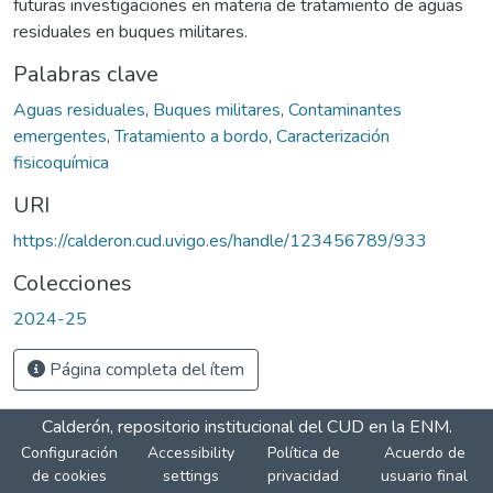
futuras investigaciones en materia de tratamiento de aguas
residuales en buques militares.
Palabras clave
Aguas residuales
,
Buques militares
,
Contaminantes
emergentes
,
Tratamiento a bordo
,
Caracterización
fisicoquímica
URI
https://calderon.cud.uvigo.es/handle/123456789/933
Colecciones
2024-25
Página completa del ítem
Calderón, repositorio institucional del CUD en la ENM.
Configuración
Accessibility
Política de
Acuerdo de
de cookies
settings
privacidad
usuario final