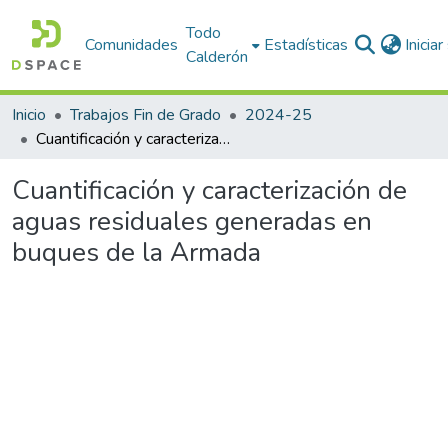
Todo
Comunidades
Estadísticas
Inicia
Calderón
Inicio
Trabajos Fin de Grado
2024-25
Cuantificación y caracterización de aguas residuales generadas en buques de la Armada
Cuantificación y caracterización de
aguas residuales generadas en
buques de la Armada